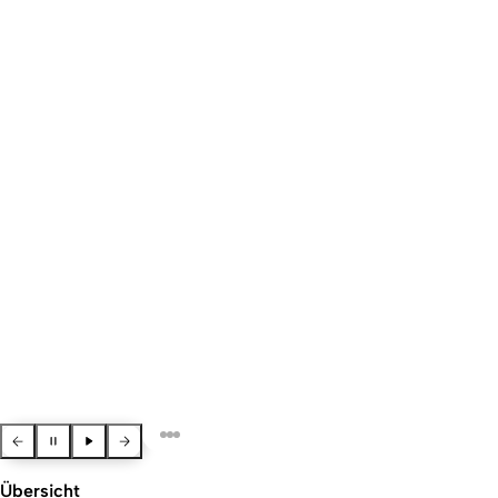
Previous Slide
Pause slider
Resume slider
Next slide
Übersicht