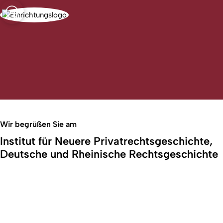
t zu Köln
Open quicklink menu
Deutsche und
Suche öffnen
Sprachauswahl öffnen
Menü schließen
Menü öffnen
chte
Wir begrüßen Sie am
Institut für Neuere Privatrechtsgeschichte,
Deutsche und Rheinische Rechtsgeschichte