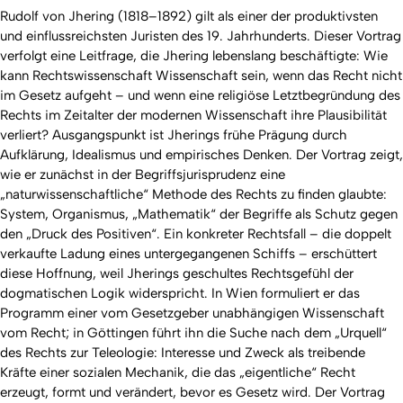
Rudolf von Jhering (1818–1892) gilt als einer der produktivsten
und einflussreichsten Juristen des 19. Jahrhunderts. Dieser Vortrag
verfolgt eine Leitfrage, die Jhering lebenslang beschäftigte: Wie
kann Rechtswissenschaft Wissenschaft sein, wenn das Recht nicht
im Gesetz aufgeht – und wenn eine religiöse Letztbegründung des
Rechts im Zeitalter der modernen Wissenschaft ihre Plausibilität
verliert? Ausgangspunkt ist Jherings frühe Prägung durch
Aufklärung, Idealismus und empirisches Denken. Der Vortrag zeigt,
wie er zunächst in der Begriffsjurisprudenz eine
„naturwissenschaftliche“ Methode des Rechts zu finden glaubte:
System, Organismus, „Mathematik“ der Begriffe als Schutz gegen
den „Druck des Positiven“. Ein konkreter Rechtsfall – die doppelt
verkaufte Ladung eines untergegangenen Schiffs – erschüttert
diese Hoffnung, weil Jherings geschultes Rechtsgefühl der
dogmatischen Logik widerspricht. In Wien formuliert er das
Programm einer vom Gesetzgeber unabhängigen Wissenschaft
vom Recht; in Göttingen führt ihn die Suche nach dem „Urquell“
des Rechts zur Teleologie: Interesse und Zweck als treibende
Kräfte einer sozialen Mechanik, die das „eigentliche“ Recht
erzeugt, formt und verändert, bevor es Gesetz wird. Der Vortrag