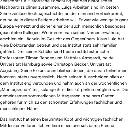
Zeitschrift für Historische Forschung mit den historischen
Nachbardisziplinen zusammen. Luigs Arbeiten sind im besten
Sinne zeitlose Rechtsgeschichte, an der niemand vorbeikommt,
der heute in diesen Feldern arbeiten will. Er war wie wenige in ganz
Europa vernetzt und sicher einer der auch menschlich besonders
geachteten Kollegen. Wo immer man seinen Namen erwähnte,
erschien ein Lächeln im Gesicht des Gegenübers. Klaus Luig hat
viele Doktoranden betreut und das Institut stets sehr familiär
geführt. Drei seiner Schüler sind heute rechtshistorische
Professoren: Tilman Repgen und Matthias Armgardt, beide
Universität Hamburg sowie Christoph Becker, Universität
Augsburg. Seine Exkursionen bleiben denen, die daran teilnehmen
konnten, stets unvergesslich. Nach seinem Ausscheiden blieb er
dem Institut eng verbunden und nahm auch an der wöchentlichen
„Montagsrunde“ teil, solange ihm dies körperlich möglich war. Die
gemeinsamen sommerlichen Mittagessen in seinem Garten
gehören für mich zu den schönsten Erfahrungen fachlicher und
menschlicher Nähe.
Das Institut hat einen berühmten Kopf und wichtigen fachlichen
Mitdenker verloren. Ich verliere einen unersetzbaren Freund.