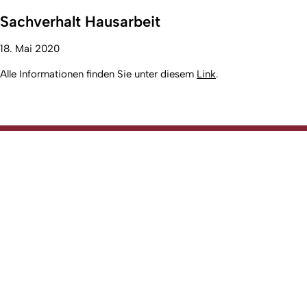
Sachverhalt Hausarbeit
18. Mai 2020
Alle Informationen finden Sie unter diesem
Link
.
Nach o
Erstellt am: 16. Juli 2012 zuletzt geändert am: 14. April 2026
Rechtswissenschaftliche Fakultät
Zur Startseite
Fakultät
Studium